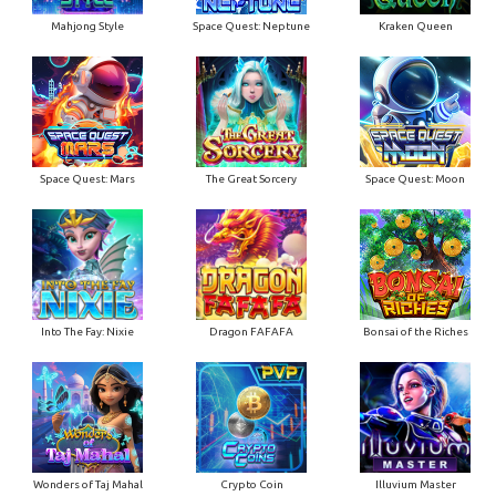
Mahjong Style
Space Quest: Neptune
Kraken Queen
Space Quest: Mars
The Great Sorcery
Space Quest: Moon
Into The Fay: Nixie
Dragon FAFAFA
Bonsai of the Riches
Wonders of Taj Mahal
Crypto Coin
Illuvium Master