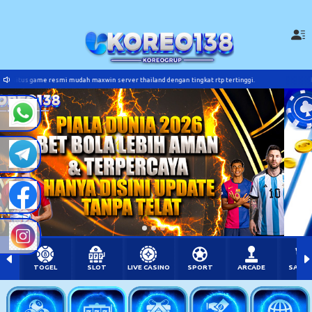
ame resmi mudah maxwin server thailand dengan tingkat rtp tertinggi.
Koreo138 ada
TOGEL
SLOT
LIVE CASINO
SPORT
ARCADE
SABU