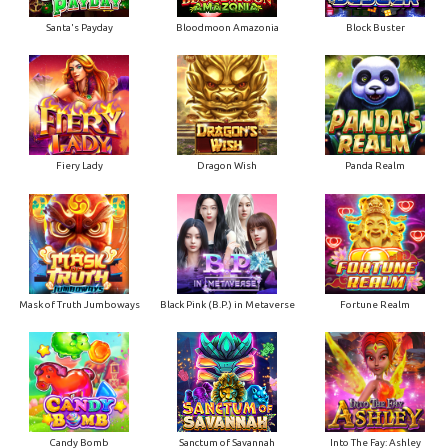
Santa's Payday
Bloodmoon Amazonia
Block Buster
Fiery Lady
Dragon Wish
Panda Realm
Mask of Truth Jumboways
Black Pink (B.P.) in Metaverse
Fortune Realm
Candy Bomb
Sanctum of Savannah
Into The Fay: Ashley