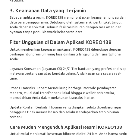
ketukan.
3. Keamanan Data yang Terjamin
Sebagai aplikasi resmi, KOREO138 memprioritaskan keamanan privasi dan
data para penggunanya. Didukung oleh sistem enkripsi tingkat tinggi,
Anda dapat menikmati seluruh fasilitas hiburan dengan rasa aman dan
nyaman tanpa perlu khawatir kebocoran data.
Fitur Unggulan di Dalam Aplikasi KOREO138
Untuk memberikan kepuasan maksimal, KOREO138 dilengkapi dengan
berbagai fitur premium yang bisa dinikmati langsung dari smartphone
Anda:
Layanan Konsumen (Layanan CS) 24/7: Tim bantuan yang profesional siap
melayani pertanyaan atau kendala teknis Anda kapan saja secara real-
time.
Proses Transaksi Cepat: Mendukung berbagai metode pembayaran
modern, mulai dari transfer bank lokal hingga e-wallet terkemuka,
memudahkan Anda dalam melakukan transaksi harian.
Update Konten Berkala: Hiburan yang disajikan selalu diperbarui agar
pengguna tidak merasa bosan dan selalu mendapatkan tren hiburan
terbaru.
Cara Mudah Mengunduh Aplikasi Resmi KOREO138
Untuk mulai menikmati keseruan hiburan digital 24 jam, Anda hanya perlu