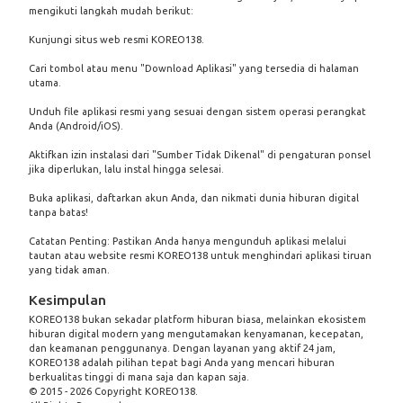
mengikuti langkah mudah berikut:
Kunjungi situs web resmi
KOREO138
.
Cari tombol atau menu "Download Aplikasi" yang tersedia di halaman
utama.
Unduh file aplikasi resmi yang sesuai dengan sistem operasi perangkat
Anda (Android/iOS).
Aktifkan izin instalasi dari "Sumber Tidak Dikenal" di pengaturan ponsel
jika diperlukan, lalu instal hingga selesai.
Buka aplikasi, daftarkan akun Anda, dan nikmati dunia hiburan digital
tanpa batas!
Catatan Penting: Pastikan Anda hanya mengunduh aplikasi melalui
tautan atau website resmi KOREO138 untuk menghindari aplikasi tiruan
yang tidak aman.
Kesimpulan
KOREO138 bukan sekadar platform hiburan biasa, melainkan ekosistem
hiburan digital modern yang mengutamakan kenyamanan, kecepatan,
dan keamanan penggunanya. Dengan layanan yang aktif 24 jam,
KOREO138 adalah pilihan tepat bagi Anda yang mencari hiburan
berkualitas tinggi di mana saja dan kapan saja.
© 2015 - 2026 Copyright KOREO138.