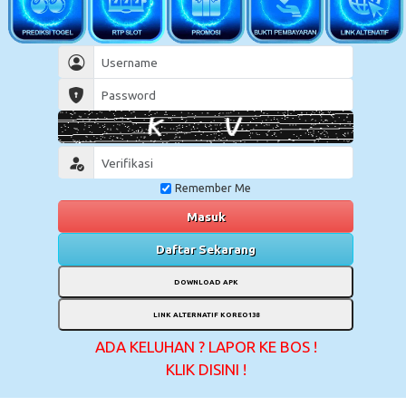
Remember Me
Masuk
Daftar Sekarang
DOWNLOAD APK
LINK ALTERNATIF KOREO138
ADA KELUHAN ? LAPOR KE BOS !
KLIK DISINI !