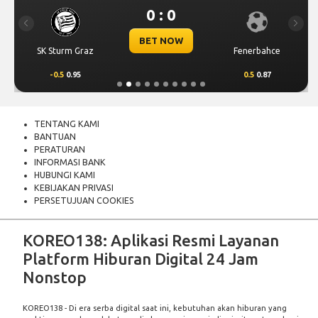
0 : 0
Previous
Next
BET NOW
SK Sturm Graz
Fenerbahce
-0.5
0.95
0.5
0.87
TENTANG KAMI
BANTUAN
PERATURAN
INFORMASI BANK
HUBUNGI KAMI
KEBIJAKAN PRIVASI
PERSETUJUAN COOKIES
KOREO138: Aplikasi Resmi Layanan
Platform Hiburan Digital 24 Jam
Nonstop
KOREO138
- Di era serba digital saat ini, kebutuhan akan hiburan yang