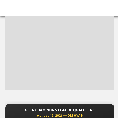
UEFA CHAMPIONS LEAGUE QUALIFIERS
August 12, 2026 — 01:30 WIB