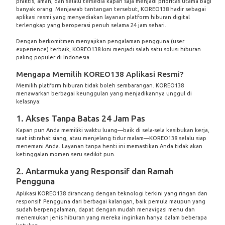
praktis, aman, dan selalu tersedia kapan saja menjadi prioritas utama bagi
banyak orang. Menjawab tantangan tersebut,
KOREO138
hadir sebagai
aplikasi resmi yang menyediakan layanan platform hiburan digital
terlengkap yang beroperasi penuh selama 24 jam sehari.
Dengan berkomitmen menyajikan pengalaman pengguna (user
experience) terbaik, KOREO138 kini menjadi salah satu solusi hiburan
paling populer di Indonesia.
Mengapa Memilih KOREO138 Aplikasi Resmi?
Memilih platform hiburan tidak boleh sembarangan. KOREO138
menawarkan berbagai keunggulan yang menjadikannya unggul di
kelasnya:
1. Akses Tanpa Batas 24 Jam Pas
Kapan pun Anda memiliki waktu luang—baik di sela-sela kesibukan kerja,
saat istirahat siang, atau menjelang tidur malam—KOREO138 selalu siap
menemani Anda. Layanan tanpa henti ini memastikan Anda tidak akan
ketinggalan momen seru sedikit pun.
2. Antarmuka yang Responsif dan Ramah
Pengguna
Aplikasi KOREO138 dirancang dengan teknologi terkini yang ringan dan
responsif. Pengguna dari berbagai kalangan, baik pemula maupun yang
sudah berpengalaman, dapat dengan mudah menavigasi menu dan
menemukan jenis hiburan yang mereka inginkan hanya dalam beberapa