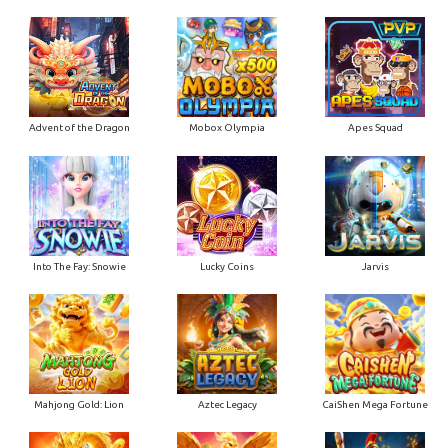
Advent of the Dragon
Mobox Olympia
Apes Squad
Into The Fay: Snowie
Lucky Coins
Jarvis
Mahjong Gold: Lion
Aztec Legacy
CaiShen Mega Fortune