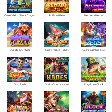
Great Wall of Meta Dragon
Buffalo Blaze
Panthera Pardus
Quantum Of Giza
Shipwrecked Riches
God's Gambit: Zeus
Goal Rush
God's Gambit Hades
Kingdom of Luck